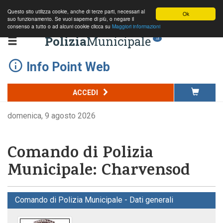
Questo sito utilizza cookie, anche di terze parti, necessari al
Ok
suo funzionamento. Se vuoi saperne di più, o negare il
consenso a tutto o ad alcuni cookie clicca su
Maggiori informazioni
Polizia
Municipale
.it
Info Point Web
ACCEDI
domenica, 9 agosto 2026
Comando di Polizia
Municipale: Charvensod
Comando di Polizia Municipale - Dati generali