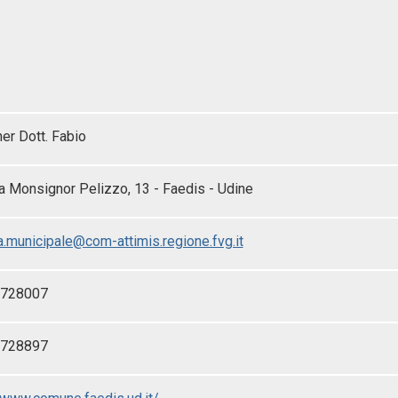
her Dott. Fabio
a Monsignor Pelizzo, 13 - Faedis - Udine
a.municipale@com-attimis.regione.fvg.it
/728007
/728897