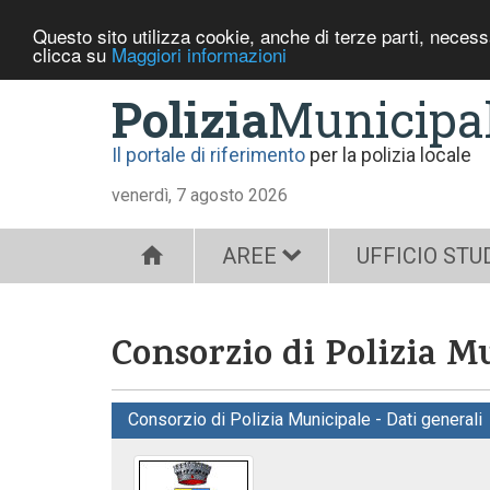
Questo sito utilizza cookie, anche di terze parti, neces
clicca su
Maggiori informazioni
Polizia
Municipa
Il portale di riferimento
per la polizia locale
venerdì, 7 agosto 2026
AREE
UFFICIO STU
Consorzio di Polizia M
Consorzio di Polizia Municipale - Dati generali