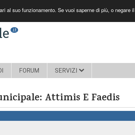
sari al suo funzionamento. Se vuoi saperne di più, o negare i
le
.it
DI
FORUM
SERVIZI
unicipale: Attimis E Faedis