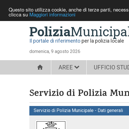
Questo sito utilizza cookie, anche di terze parti, neces
clicca su
Maggiori informazioni
Polizia
Municipa
Il portale di riferimento
per la polizia locale
domenica, 9 agosto 2026
AREE
UFFICIO STU
Servizio di Polizia Mu
Servizio di Polizia Municipale - Dati generali