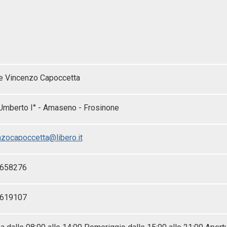
e Vincenzo Capoccetta
 Umberto I° - Amaseno - Frosinone
nzocapoccetta@libero.it
-658276
-619107