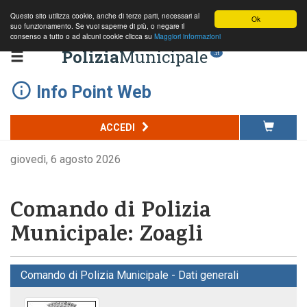
Questo sito utilizza cookie, anche di terze parti, necessari al
Ok
suo funzionamento. Se vuoi saperne di più, o negare il
consenso a tutto o ad alcuni cookie clicca su
Maggiori informazioni
Polizia
Municipale
.it
Info Point Web
ACCEDI
giovedì, 6 agosto 2026
Comando di Polizia
Municipale: Zoagli
Comando di Polizia Municipale - Dati generali