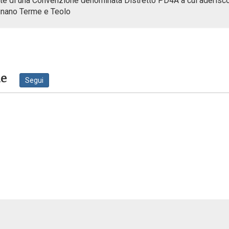
te di una Convenzione denominata Distretto PD4A a cui aderisco
gnano Terme e Teolo
ne
Segui