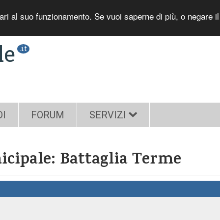
sari al suo funzionamento. Se vuoi saperne di più, o negare i
le
.it
DI
FORUM
SERVIZI
nicipale: Battaglia Terme