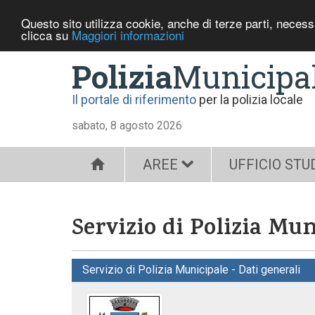
Questo sito utilizza cookie, anche di terze parti, neces
clicca su
Maggiori informazioni
Polizia
Municipa
Il portale di riferimento
per la polizia locale
sabato, 8 agosto 2026
AREE
UFFICIO STU
Servizio di Polizia Mu
Servizio di Polizia Municipale - Dati generali