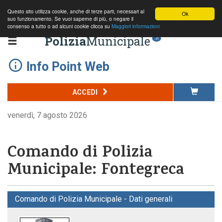
Questo sito utilizza cookie, anche di terze parti, necessari al
Ok
suo funzionamento. Se vuoi saperne di più, o negare il
consenso a tutto o ad alcuni cookie clicca su
Maggiori informazioni
Polizia
Municipale
.it
Info Point Web
ACCEDI
venerdì, 7 agosto 2026
Comando di Polizia
Municipale: Fontegreca
Comando di Polizia Municipale - Dati generali