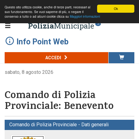
Questo sito utilizza cookie, anche di terze parti, necessari al
Ok
suo funzionamento. Se vuoi saperne di più, o negare il
consenso a tutto o ad alcuni cookie clicca su
Maggiori informazioni
Polizia
Municipale
.it
Info Point Web
ACCEDI
sabato, 8 agosto 2026
Comando di Polizia
Provinciale: Benevento
Comando di Polizia Provinciale - Dati generali