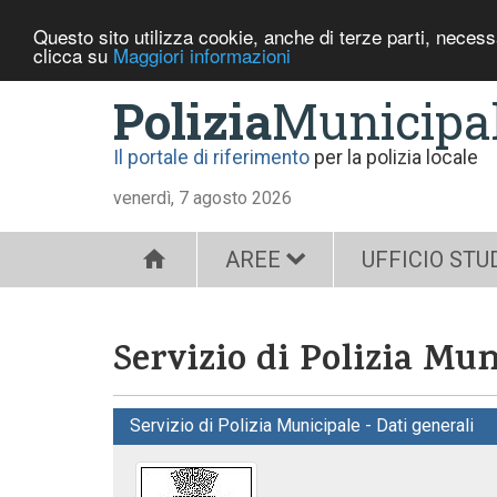
Questo sito utilizza cookie, anche di terze parti, neces
clicca su
Maggiori informazioni
Polizia
Municipa
Il portale di riferimento
per la polizia locale
venerdì, 7 agosto 2026
AREE
UFFICIO STU
Servizio di Polizia Mu
Servizio di Polizia Municipale - Dati generali