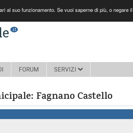
sari al suo funzionamento. Se vuoi saperne di più, o negare i
le
.it
DI
FORUM
SERVIZI
nicipale: Fagnano Castello