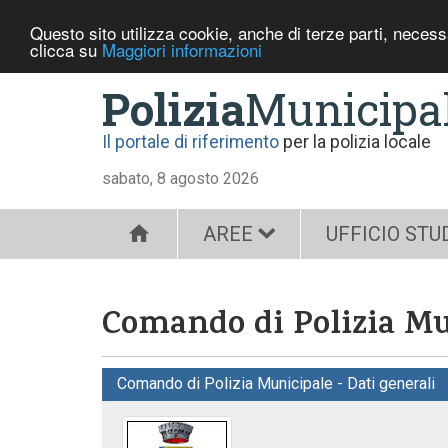
Questo sito utilizza cookie, anche di terze parti, neces
clicca su
Maggiori informazioni
Polizia
Municipa
Il portale di riferimento
per la polizia locale
sabato, 8 agosto 2026
AREE
UFFICIO STU
Comando di Polizia Mun
Comando di Polizia Municipale - Dati generali