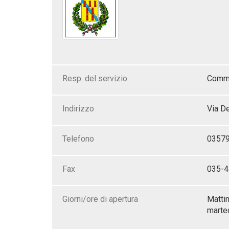
Resp. del servizio
Commi
Indirizzo
Via De
Telefono
0357
Fax
035-
Giorni/ore di apertura
Mattin
marted