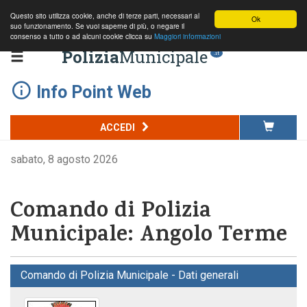
Questo sito utilizza cookie, anche di terze parti, necessari al
Ok
suo funzionamento. Se vuoi saperne di più, o negare il
consenso a tutto o ad alcuni cookie clicca su
Maggiori informazioni
Polizia
Municipale
.it
Info Point Web
ACCEDI
sabato, 8 agosto 2026
Comando di Polizia
Municipale: Angolo Terme
Comando di Polizia Municipale - Dati generali