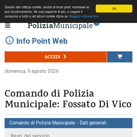
Questo sito utilizza cookie, anche di terze parti, necessari al
Ok
suo funzionamento. Se vuoi saperne di più, o negare il
consenso a tutto o ad alcuni cookie clicca su
Maggiori informazioni
Polizia
Municipale
.it
Info Point Web
ACCEDI
domenica, 9 agosto 2026
Comando di Polizia
Municipale: Fossato Di Vico
Comando di Polizia Municipale - Dati generali
Resp. del servizio