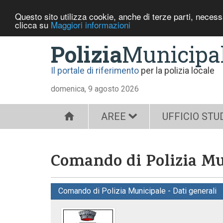
Questo sito utilizza cookie, anche di terze parti, neces
clicca su
Maggiori informazioni
Polizia
Municipa
Il portale di riferimento
per la polizia locale
domenica, 9 agosto 2026
AREE
UFFICIO STU
Comando di Polizia Mu
Comando di Polizia Municipale - Dati generali