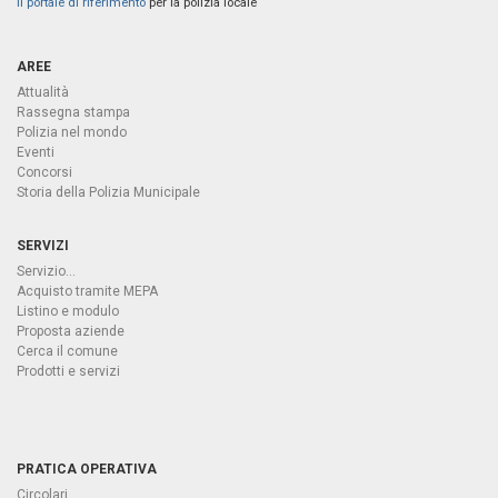
Il portale di riferimento
per la polizia locale
AREE
Attualità
Rassegna stampa
Polizia nel mondo
Eventi
Concorsi
Storia della Polizia Municipale
SERVIZI
Servizio...
Acquisto tramite MEPA
Listino e modulo
Proposta aziende
Cerca il comune
Prodotti e servizi
PRATICA OPERATIVA
Circolari