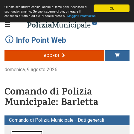
Questo sito utilizza cookie, anche di terze parti, necessari al
Ok
suo funzionamento. Se vuoi saperne di più, o negare il
consenso a tutto o ad alcuni cookie clicca su
Maggiori informazioni
Polizia
Municipale
.it
Info Point Web
ACCEDI
domenica, 9 agosto 2026
Comando di Polizia
Municipale: Barletta
Comando di Polizia Municipale - Dati generali