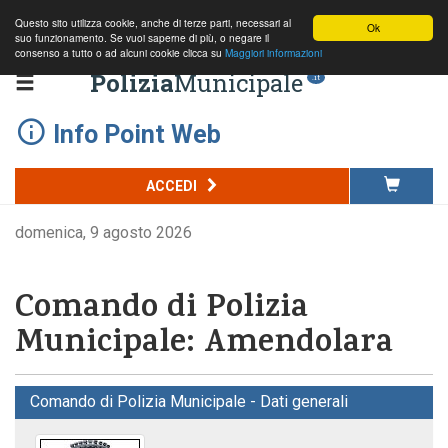
Questo sito utilizza cookie, anche di terze parti, necessari al
Ok
suo funzionamento. Se vuoi saperne di più, o negare il
consenso a tutto o ad alcuni cookie clicca su
Maggiori informazioni
Polizia
Municipale
.it
Info Point Web
ACCEDI
domenica, 9 agosto 2026
Comando di Polizia
Municipale: Amendolara
Comando di Polizia Municipale - Dati generali