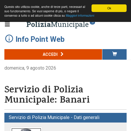
Questo sito utilizza cookie, anche di terze parti, necessari al
Ok
suo funzionamento. Se vuoi saperne di più, o negare il
consenso a tutto o ad alcuni cookie clicca su
Maggiori informazioni
Polizia
Municipale
.it
Info Point Web
ACCEDI
domenica, 9 agosto 2026
Servizio di Polizia
Municipale: Banari
Servizio di Polizia Municipale - Dati generali