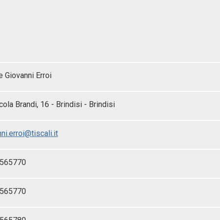
 Giovanni Erroi
cola Brandi, 16 - Brindisi - Brindisi
ni.erroi@tiscali.it
-565770
-565770