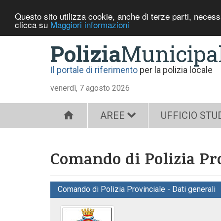
Questo sito utilizza cookie, anche di terze parti, neces
clicca su
Maggiori informazioni
Polizia
Municipa
Il portale di riferimento
per la polizia locale
venerdì, 7 agosto 2026
AREE
UFFICIO STU
Comando di Polizia Pro
Comando di Polizia Provinciale - Dati generali