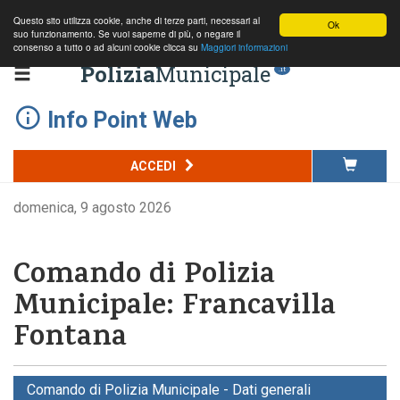
Questo sito utilizza cookie, anche di terze parti, necessari al
Ok
suo funzionamento. Se vuoi saperne di più, o negare il
consenso a tutto o ad alcuni cookie clicca su
Maggiori informazioni
Polizia
Municipale
.it
Info Point Web
ACCEDI
domenica, 9 agosto 2026
Comando di Polizia
Municipale: Francavilla
Fontana
Comando di Polizia Municipale - Dati generali