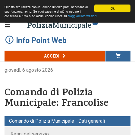
Questo sito utilizza cookie, anche di terze parti, necessari al
Ok
suo funzionamento. Se vuoi saperne di più, o negare il
consenso a tutto o ad alcuni cookie clicca su
Maggiori informazioni
Polizia
Municipale
.it
Info Point Web
ACCEDI
giovedì, 6 agosto 2026
Comando di Polizia
Municipale: Francolise
Comando di Polizia Municipale - Dati generali
Resp. del servizio