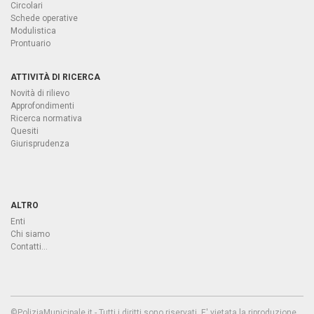
Circolari
Schede operative
Modulistica
Prontuario
ATTIVITÀ DI RICERCA
Novità di rilievo
Approfondimenti
Ricerca normativa
Quesiti
Giurisprudenza
ALTRO
Enti
Chi siamo
Contatti...
©PoliziaMunicipale.it - Tutti i diritti sono riservati. E' vietata la riproduzione