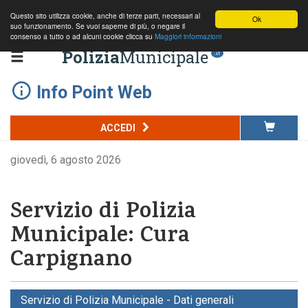
Questo sito utilizza cookie, anche di terze parti, necessari al
Ok
suo funzionamento. Se vuoi saperne di più, o negare il
consenso a tutto o ad alcuni cookie clicca su
Maggiori informazioni
Polizia
Municipale
.it
Info Point Web
ACCEDI
giovedì, 6 agosto 2026
Servizio di Polizia
Municipale: Cura
Carpignano
Servizio di Polizia Municipale - Dati generali