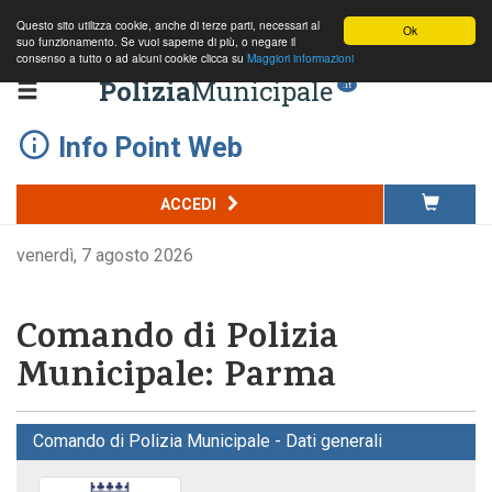
Questo sito utilizza cookie, anche di terze parti, necessari al
Ok
suo funzionamento. Se vuoi saperne di più, o negare il
consenso a tutto o ad alcuni cookie clicca su
Maggiori informazioni
Polizia
Municipale
.it
Info Point Web
ACCEDI
venerdì, 7 agosto 2026
Comando di Polizia
Municipale: Parma
Comando di Polizia Municipale - Dati generali