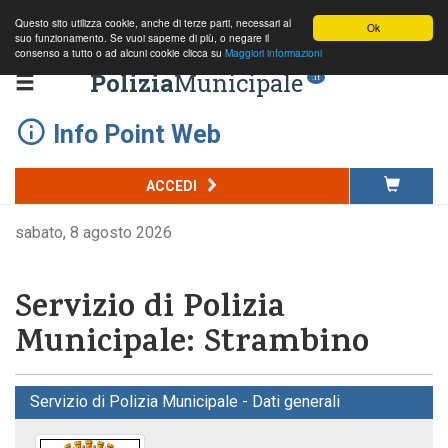
Questo sito utilizza cookie, anche di terze parti, necessari al
Ok
suo funzionamento. Se vuoi saperne di più, o negare il
consenso a tutto o ad alcuni cookie clicca su
Maggiori informazioni
Polizia
Municipale
.it
Info Point Web
ACCEDI
sabato, 8 agosto 2026
Servizio di Polizia
Municipale: Strambino
Servizio di Polizia Municipale - Dati generali