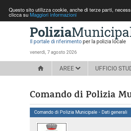
Questo sito utilizza cookie, anche di terze parti, neces
clicca su
Maggiori informazioni
Polizia
Municipa
Il portale di riferimento
per la polizia locale
venerdì, 7 agosto 2026
AREE
UFFICIO STU
Comando di Polizia Mu
Comando di Polizia Municipale - Dati generali