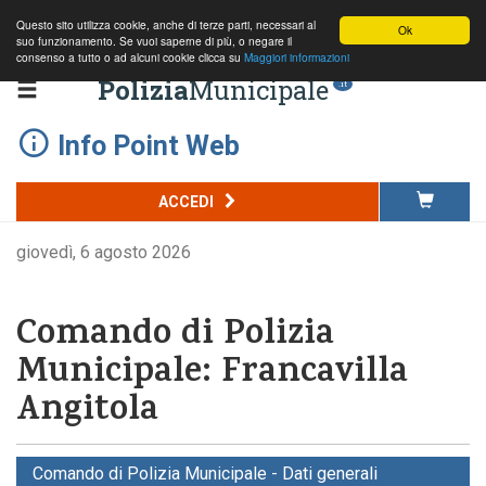
Questo sito utilizza cookie, anche di terze parti, necessari al
Ok
suo funzionamento. Se vuoi saperne di più, o negare il
consenso a tutto o ad alcuni cookie clicca su
Maggiori informazioni
Polizia
Municipale
.it
Info Point Web
ACCEDI
giovedì, 6 agosto 2026
Comando di Polizia
Municipale: Francavilla
Angitola
Comando di Polizia Municipale - Dati generali