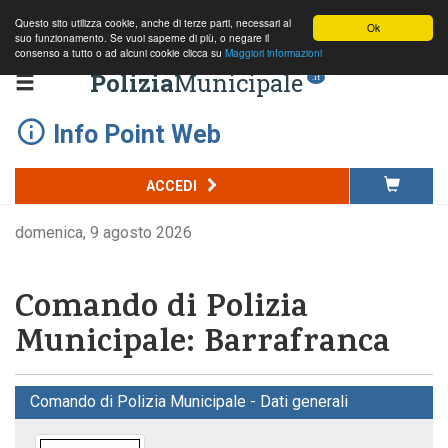
Questo sito utilizza cookie, anche di terze parti, necessari al
Ok
suo funzionamento. Se vuoi saperne di più, o negare il
consenso a tutto o ad alcuni cookie clicca su
Maggiori informazioni
Polizia
Municipale
.it
Info Point Web
ACCEDI
domenica, 9 agosto 2026
Comando di Polizia
Municipale: Barrafranca
Comando di Polizia Municipale - Dati generali