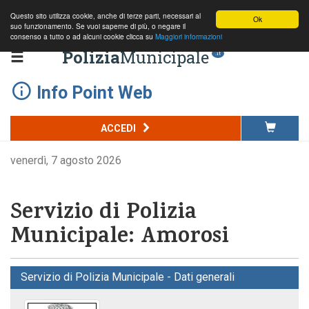
Questo sito utilizza cookie, anche di terze parti, necessari al
Ok
suo funzionamento. Se vuoi saperne di più, o negare il
consenso a tutto o ad alcuni cookie clicca su
Maggiori informazioni
Polizia
Municipale
.it
Info Point Web
ACCEDI
venerdì, 7 agosto 2026
Servizio di Polizia
Municipale: Amorosi
Servizio di Polizia Municipale - Dati generali