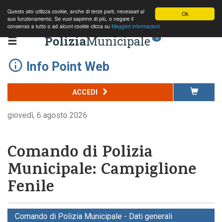
Questo sito utilizza cookie, anche di terze parti, necessari al
Ok
suo funzionamento. Se vuoi saperne di più, o negare il
consenso a tutto o ad alcuni cookie clicca su
Maggiori informazioni
Polizia
Municipale
.it
Info Point Web
ACCEDI
giovedì, 6 agosto 2026
Comando di Polizia
Municipale: Campiglione
Fenile
Comando di Polizia Municipale - Dati generali