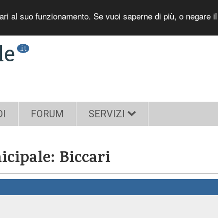
sari al suo funzionamento. Se vuoi saperne di più, o negare i
le
.it
DI
FORUM
SERVIZI
icipale: Biccari