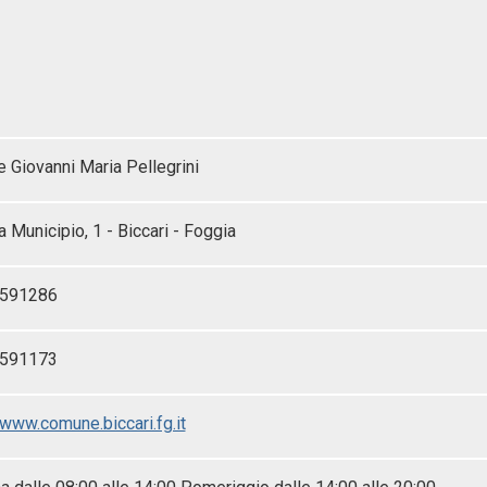
 Giovanni Maria Pellegrini
 Municipio, 1 - Biccari - Foggia
-591286
-591173
/www.comune.biccari.fg.it