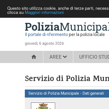
Questo sito utilizza cookie, anche di terze parti, neces
clicca su
Maggiori informazioni
Polizia
Municipa
Il portale di riferimento
per la polizia locale
giovedì, 6 agosto 2026
AREE
UFFICIO STU
Servizio di Polizia Mun
Servizio di Polizia Municipale - Dati generali