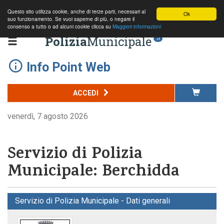
Questo sito utilizza cookie, anche di terze parti, necessari al
Ok
suo funzionamento. Se vuoi saperne di più, o negare il
consenso a tutto o ad alcuni cookie clicca su
Maggiori informazioni
Polizia
Municipale
.it
Info Point Web
ACCEDI
venerdì, 7 agosto 2026
Servizio di Polizia
Municipale: Berchidda
Servizio di Polizia Municipale - Dati generali