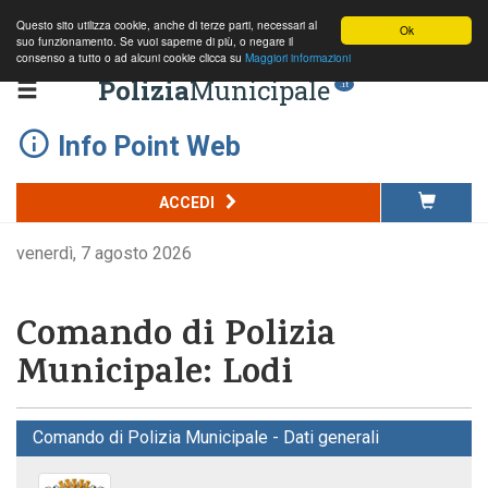
Questo sito utilizza cookie, anche di terze parti, necessari al
Ok
suo funzionamento. Se vuoi saperne di più, o negare il
consenso a tutto o ad alcuni cookie clicca su
Maggiori informazioni
Polizia
Municipale
.it
Info Point Web
ACCEDI
venerdì, 7 agosto 2026
Comando di Polizia
Municipale: Lodi
Comando di Polizia Municipale - Dati generali