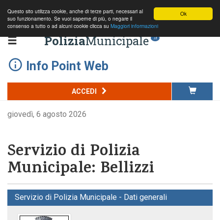
Questo sito utilizza cookie, anche di terze parti, necessari al
Ok
suo funzionamento. Se vuoi saperne di più, o negare il
consenso a tutto o ad alcuni cookie clicca su
Maggiori informazioni
Polizia
Municipale
.it
Info Point Web
ACCEDI
giovedì, 6 agosto 2026
Servizio di Polizia
Municipale: Bellizzi
Servizio di Polizia Municipale - Dati generali