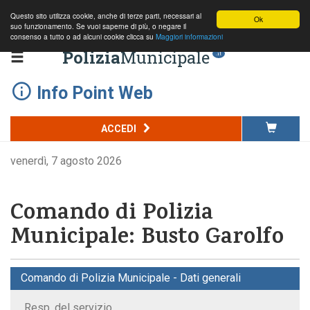
Questo sito utilizza cookie, anche di terze parti, necessari al
Ok
suo funzionamento. Se vuoi saperne di più, o negare il
consenso a tutto o ad alcuni cookie clicca su
Maggiori informazioni
Polizia
Municipale
.it
Info Point Web
ACCEDI
venerdì, 7 agosto 2026
Comando di Polizia
Municipale: Busto Garolfo
Comando di Polizia Municipale - Dati generali
Resp. del servizio