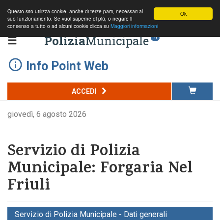
Questo sito utilizza cookie, anche di terze parti, necessari al
Ok
suo funzionamento. Se vuoi saperne di più, o negare il
consenso a tutto o ad alcuni cookie clicca su
Maggiori informazioni
Polizia
Municipale
.it
Info Point Web
ACCEDI
giovedì, 6 agosto 2026
Servizio di Polizia
Municipale: Forgaria Nel
Friuli
Servizio di Polizia Municipale - Dati generali