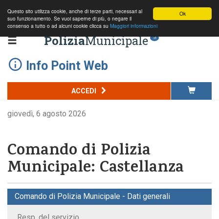
Questo sito utilizza cookie, anche di terze parti, necessari al
Ok
suo funzionamento. Se vuoi saperne di più, o negare il
consenso a tutto o ad alcuni cookie clicca su
Maggiori informazioni
Polizia
Municipale
.it
Info Point Web
ACCEDI
giovedì, 6 agosto 2026
Comando di Polizia
Municipale: Castellanza
Comando di Polizia Municipale - Dati generali
Resp. del servizio