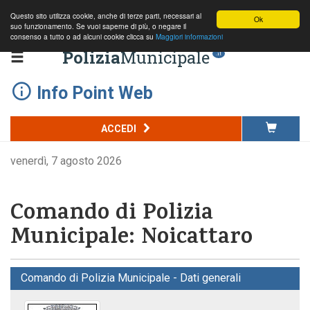
Questo sito utilizza cookie, anche di terze parti, necessari al
Ok
suo funzionamento. Se vuoi saperne di più, o negare il
consenso a tutto o ad alcuni cookie clicca su
Maggiori informazioni
Polizia
Municipale
.it
Info Point Web
ACCEDI
venerdì, 7 agosto 2026
Comando di Polizia
Municipale: Noicattaro
Comando di Polizia Municipale - Dati generali