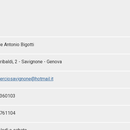
e Antonio Bigotti
ribaldi, 2 - Savignone - Genova
rciosavignone@hotmail.it
9360103
9761104