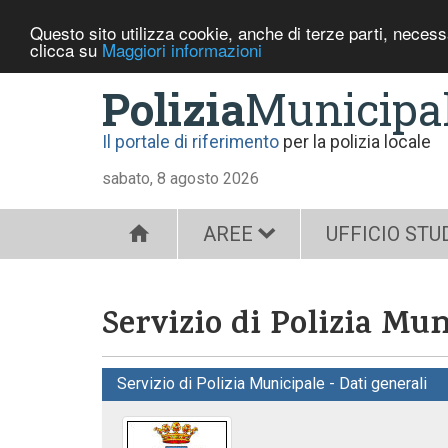
Questo sito utilizza cookie, anche di terze parti, neces
clicca su
Maggiori informazioni
Polizia
Municipa
Il portale di riferimento
per la polizia locale
sabato, 8 agosto 2026
AREE
UFFICIO STU
Servizio di Polizia Mu
Servizio di Polizia Municipale - Dati generali