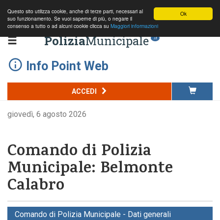
Questo sito utilizza cookie, anche di terze parti, necessari al
Ok
suo funzionamento. Se vuoi saperne di più, o negare il
consenso a tutto o ad alcuni cookie clicca su
Maggiori informazioni
Polizia
Municipale
.it
Info Point Web
ACCEDI
giovedì, 6 agosto 2026
Comando di Polizia
Municipale: Belmonte
Calabro
Comando di Polizia Municipale - Dati generali