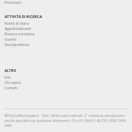
Prontuario
ATTIVITÀ DI RICERCA
Novità di rilievo
Approfondimenti
Ricerca normativa
Quesiti
Giurisprudenza
ALTRO
Enti
Chi siamo
Contatti...
©PoliziaMunicipale.it - Tutti i diritti sono riservati. E' vietata la riproduzione
anche parziale con qualsiasi strumento. CF e PI: 03631140278 | ISSN 2499-
0981