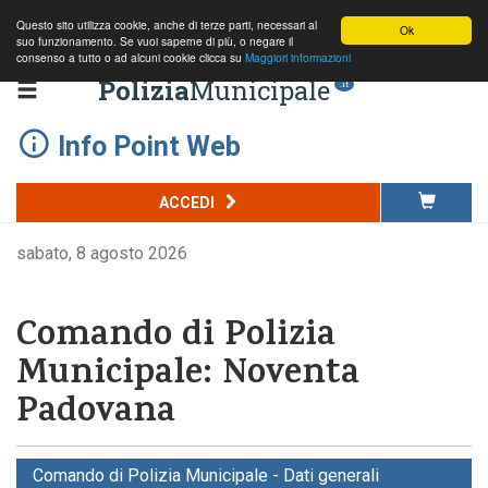
Questo sito utilizza cookie, anche di terze parti, necessari al
Ok
suo funzionamento. Se vuoi saperne di più, o negare il
consenso a tutto o ad alcuni cookie clicca su
Maggiori informazioni
Polizia
Municipale
.it
Info Point Web
ACCEDI
sabato, 8 agosto 2026
Comando di Polizia
Municipale: Noventa
Padovana
Comando di Polizia Municipale - Dati generali