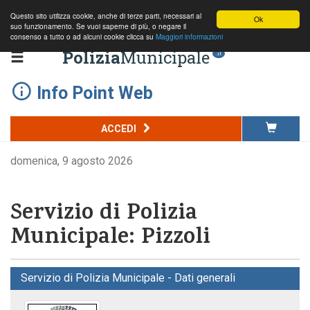
Questo sito utilizza cookie, anche di terze parti, necessari al
Ok
suo funzionamento. Se vuoi saperne di più, o negare il
consenso a tutto o ad alcuni cookie clicca su
Maggiori informazioni
Polizia
Municipale
.it
Info Point Web
ACCEDI
domenica, 9 agosto 2026
Servizio di Polizia
Municipale: Pizzoli
Servizio di Polizia Municipale - Dati generali