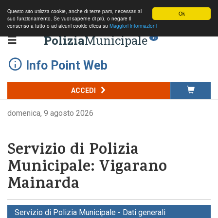
Questo sito utilizza cookie, anche di terze parti, necessari al
Ok
suo funzionamento. Se vuoi saperne di più, o negare il
consenso a tutto o ad alcuni cookie clicca su
Maggiori informazioni
Polizia
Municipale
.it
Info Point Web
ACCEDI
domenica, 9 agosto 2026
Servizio di Polizia
Municipale: Vigarano
Mainarda
Servizio di Polizia Municipale - Dati generali