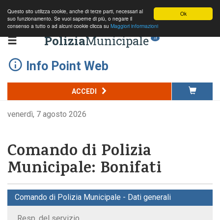
Questo sito utilizza cookie, anche di terze parti, necessari al
Ok
suo funzionamento. Se vuoi saperne di più, o negare il
consenso a tutto o ad alcuni cookie clicca su
Maggiori informazioni
Polizia
Municipale
.it
Info Point Web
ACCEDI
venerdì, 7 agosto 2026
Comando di Polizia
Municipale: Bonifati
Comando di Polizia Municipale - Dati generali
Resp. del servizio