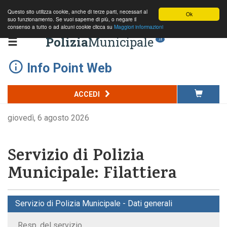
Questo sito utilizza cookie, anche di terze parti, necessari al
Ok
suo funzionamento. Se vuoi saperne di più, o negare il
consenso a tutto o ad alcuni cookie clicca su
Maggiori informazioni
Polizia
Municipale
.it
Info Point Web
ACCEDI
giovedì, 6 agosto 2026
Servizio di Polizia
Municipale: Filattiera
Servizio di Polizia Municipale - Dati generali
Resp. del servizio