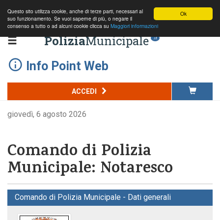
Questo sito utilizza cookie, anche di terze parti, necessari al
Ok
suo funzionamento. Se vuoi saperne di più, o negare il
consenso a tutto o ad alcuni cookie clicca su
Maggiori informazioni
Polizia
Municipale
.it
Info Point Web
ACCEDI
giovedì, 6 agosto 2026
Comando di Polizia
Municipale: Notaresco
Comando di Polizia Municipale - Dati generali