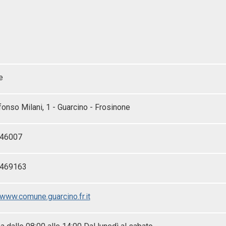
e
fonso Milani, 1 - Guarcino - Frosinone
46007
-469163
/www.comune.guarcino.fr.it