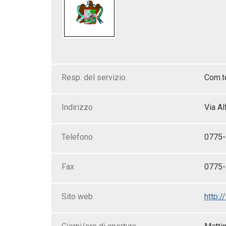
Resp. del servizio
Com.t
Indirizzo
Via Al
Telefono
0775-
Fax
0775
Sito web
http:/