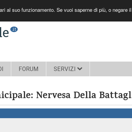
sari al suo funzionamento. Se vuoi saperne di più, o negare i
le
.it
DI
FORUM
SERVIZI
icipale: Nervesa Della Battagl