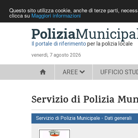
Questo sito utilizza cookie, anche di terze parti, neces
clicca su
Maggiori informazioni
Polizia
Municipa
Il portale di riferimento
per la polizia locale
venerdì, 7 agosto 2026
AREE
UFFICIO STU
Servizio di Polizia Mun
Servizio di Polizia Municipale - Dati generali