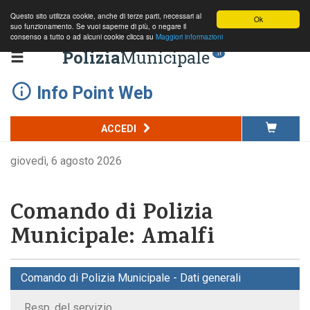
Questo sito utilizza cookie, anche di terze parti, necessari al
Ok
suo funzionamento. Se vuoi saperne di più, o negare il
consenso a tutto o ad alcuni cookie clicca su
Maggiori informazioni
Polizia
Municipale
.it
Info Point Web
ACCEDI
giovedì, 6 agosto 2026
Comando di Polizia
Municipale: Amalfi
Comando di Polizia Municipale - Dati generali
Resp. del servizio