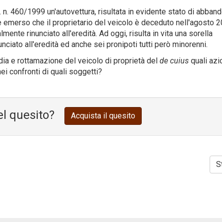
n. 460/1999 un'autovettura, risultata in evidente stato di abband
è emerso che il proprietario del veicolo è deceduto nell'agosto 
lmente rinunciato all'eredità. Ad oggi, risulta in vita una sorella
ciato all'eredità ed anche sei pronipoti tutti però minorenni.
dia e rottamazione del veicolo di proprietà del
de cuius
quali azi
ei confronti di quali soggetti?
el quesito?
Acquista il quesito
S