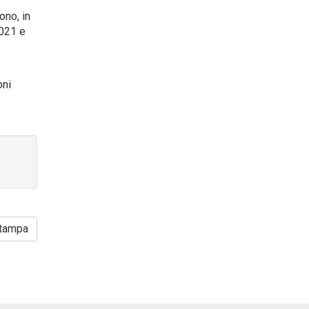
ono, in
2021 e
oni
tampa