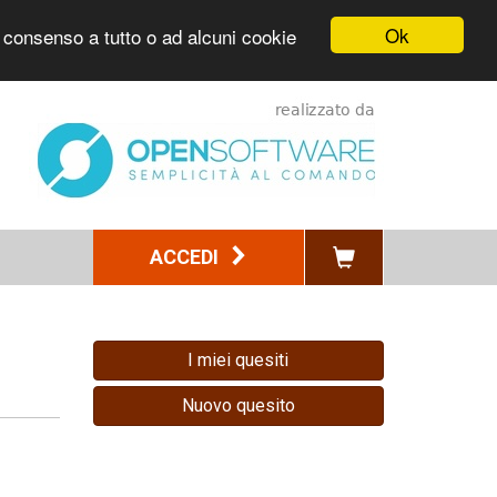
Ok
l consenso a tutto o ad alcuni cookie
ACCEDI
I miei quesiti
Nuovo quesito