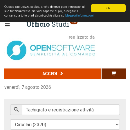
Questo sito utilizza cookie, anche di terze parti, necessari al
Ok
suo funzionamento. Se vuoi saperne di più, o negare il
consenso a tutto o ad alcuni cookie clicca su
Maggiori informazioni
Ufficio
Studi
.net
Codice della strada
ACCEDI
Commercio
venerdì, 7 agosto 2026
Penale
Edilizia e ambiente
Normativa nazionale
Normativa regionale