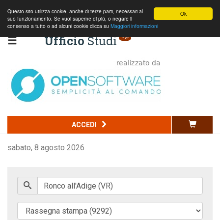
Questo sito utilizza cookie, anche di terze parti, necessari al
Ok
suo funzionamento. Se vuoi saperne di più, o negare il
consenso a tutto o ad alcuni cookie clicca su
Maggiori informazioni
Ufficio
Studi
.net
Codice della strada
ACCEDI
Commercio
sabato, 8 agosto 2026
Penale
Edilizia e ambiente
Normativa nazionale
Normativa regionale