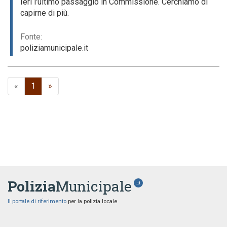
Ieri l'ultimo passaggio in Commissione. Cerchiamo di
capirne di più.
Fonte:
poliziamunicipale.it
«
1
»
Polizia
Municipale
.it
Il portale di riferimento
per la polizia locale