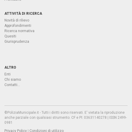
ATTIVITÀ DI RICERCA
Novità di rilievo
Approfondimenti
Ricerca normativa
Quesiti
Giurisprudenza
ALTRO
Enti
Chi siamo
Contatti...
©PoliziaMunicipale.it - Tutti i diritti sono riservati. E' vietata la riproduzione
anche parziale con qualsiasi strumento. CF e PI: 03631140278 | ISSN 2499-
0981
Privacy Policy
|
Condizioni di utilizzo