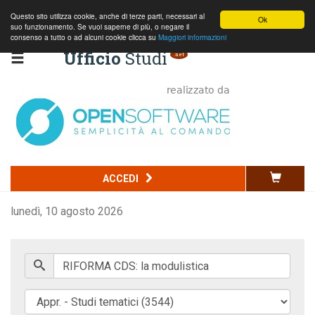
Questo sito utilizza cookie, anche di terze parti, necessari al
Ok
suo funzionamento. Se vuoi saperne di più, o negare il
consenso a tutto o ad alcuni cookie clicca su
Maggiori informazioni
Ufficio
Studi
.net
Codice della strada
ACCEDI
Commercio
lunedì, 10 agosto 2026
Penale
Edilizia e ambiente
Normativa nazionale
Normativa regionale