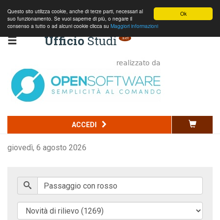
Questo sito utilizza cookie, anche di terze parti, necessari al
Ok
suo funzionamento. Se vuoi saperne di più, o negare il
consenso a tutto o ad alcuni cookie clicca su
Maggiori informazioni
Ufficio
Studi
.net
Codice della strada
ACCEDI
Commercio
giovedì, 6 agosto 2026
Penale
Edilizia e ambiente
Normativa nazionale
Normativa regionale